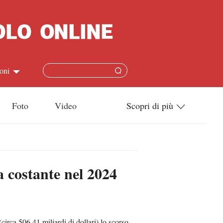
oni
简体
Foto
Video
Scopri di più
ish
Tecnologia
本語
Società
a costante nel 2024
ais
Cultura
ñol
Sport
кий
irca 506,41 miliardi di dollari) lo scorso