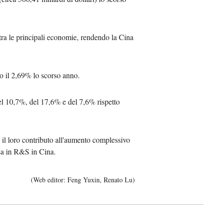
بي
ra le principali economie, rendendo la Cina
국어
sch
o il 2,69% lo scorso anno.
guês
del 10,7%, del 17,6% e del 7,6% rispetto
hili
 il loro contributo all'aumento complessivo
тілі
esa in R&S in Cina.
ไทย
(Web editor: Feng Yuxin, Renato Lu)
Melayu
νικά