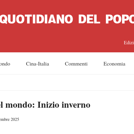
Edizi
中文
ondo
Cina-Italia
Commenti
Economia
Engl
日
 mondo: Inizio inverno
Franç
Espa
vembre 2025
Русс