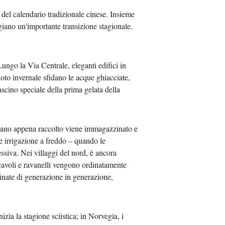
 del calendario tradizionale cinese. Insieme
عر
giano un'importante transizione stagionale.
국어
ungo la Via Centrale, eleganti edifici in
sch
uoto invernale sfidano le acque ghiacciate,
scino speciale della prima gelata della
guês
hili
Il grano appena raccolto viene immagazzinato e
me irrigazione a freddo – quando le
тілі
ssiva. Nei villaggi del nord, è ancora
 cavoli e ravanelli vengono ordinatamente
ไทย
ffinate di generazione in generazione,
Melayu
zia la stagione sciistica; in Norvegia, i
νικά