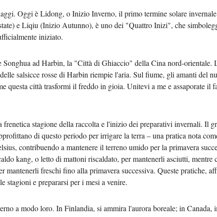
iaggi. Oggi è Lidong, o Inizio Inverno, il primo termine solare invernale
بي
state) e Liqiu (Inizio Autunno), è uno dei "Quattro Inizi", che simboleg
fficialmente iniziato.
한
 Songhua ad Harbin, la "Città di Ghiaccio" della Cina nord-orientale. L
Deut
 delle salsicce rosse di Harbin riempie l'aria. Sul fiume, gli amanti del n
uesta città trasformi il freddo in gioia. Unitevi a me e assaporate il fa
Portu
Kiswa
la frenetica stagione della raccolta e l'inizio dei preparativi invernali. 
approfittano di questo periodo per irrigare la terra – una pratica nota co
Қазақ 
Celsius, contribuendo a mantenere il terreno umido per la primavera succe
aldo kang, o letto di mattoni riscaldato, per mantenerli asciutti, mentre
ภาษา
a per mantenerli freschi fino alla primavera successiva. Queste pratiche, a
le stagioni e prepararsi per i mesi a venire.
Bahasa 
erno a modo loro. In Finlandia, si ammira l'aurora boreale; in Canada, ini
Ελλη