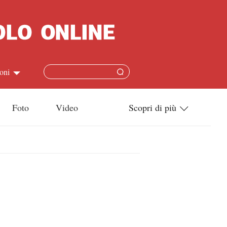
oni
简体
Foto
Video
Scopri di più
ish
Tecnologia
本語
Società
ais
Cultura
ñol
Sport
кий