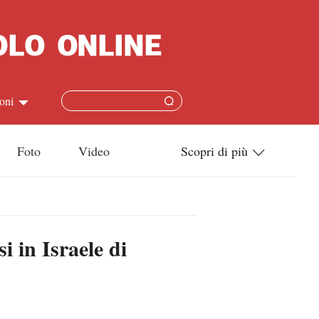
oni
简体
Foto
Video
Scopri di più
ish
Tecnologia
本語
Società
i in Israele di
ais
Cultura
ñol
Sport
кий