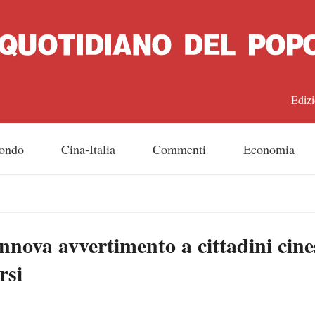
Edizi
中文
ondo
Cina-Italia
Commenti
Economia
Engl
日
nova avvertimento a cittadini cines
Franç
rsi
Espa
Русс