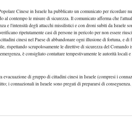
polare Cinese in Israele ha pubblicato un comunicato per ricordare nuov
بي
ando al contempo le misure di sicurezza. Il comunicato afferma che l'attu
nza e l'intensità degli attacchi missilistici e con droni subiti da Israele
한
verificano ripetutamente casi di persone in pericolo per non essere riuscit
tadini cinesi nel Paese di abbandonare ogni illusione di fortuna, e di fare
Deut
ibile, rispettando scrupolosamente le direttive di sicurezza del Comando 
 emergenza, è consigliato contattare tempestivamente le autorità locali e
Portu
Kiswa
ra evacuazione di gruppo di cittadini cinesi in Israele (compresi i co
gitto; i connazionali in Israele sono pregati di prepararsi di conseguenza.
Қазақ 
ภาษา
Bahasa 
Ελλη