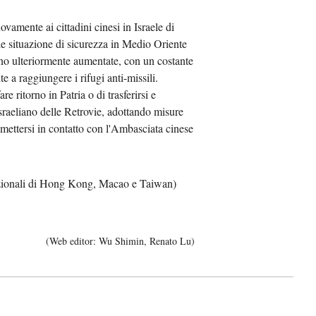
amente ai cittadini cinesi in Israele di
عر
ale situazione di sicurezza in Medio Oriente
 sono ulteriormente aumentate, con un costante
국어
e a raggiungere i rifugi anti-missili.
 ritorno in Patria o di trasferirsi e
sch
israeliano delle Retrovie, adottando misure
 mettersi in contatto con l'Ambasciata cinese
guês
hili
nnazionali di Hong Kong, Macao e Taiwan)
тілі
ไทย
(Web editor: Wu Shimin, Renato Lu)
Melayu
νικά