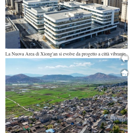
La Nuova Area di Xiong'an si evolve da progetto a città vibrante