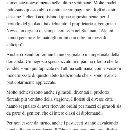
aumentate notevolmente nelle ultime settimane. Molte madri
indossano questo abito mentre accompagnano i figli ai centri
d'esame. I clienti acquistano i qipao appositamente per il
periodo del gaokao, ha dichiarato il proprietario a Fengmian
News, un organo di stampa con sede nel Sichuan. "Alcuni
hanno persino effettuato gli ordini con oltre un mese di
anticipo".
Anche i rivenditori online hanno segnalato un'impennata della
domanda. Un negozio specializzato in qipao ha riferito che le
vendite sono quintuplicate nell'ultima settimana, con le versioni
modernizzate di questo abito tradizionale che si sono rivelate
particolarmente apprezzate.
Molto richiesti sono anche i girasoli, diventati il ​​prodotto
floreale più venduto della stagione. I fioristi di diverse città
hanno segnalato di aver ricevuto ordini per mazzi di girasoli sia
da parte di genitori che di intere classi di diplomandi.
Per non essere da meno, anche i pasticceri stanno cavalcando
l'onda di questa tendenza. Il Dingsheng gao, una torta di riso