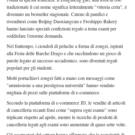
tradizionale il cui nome significa letteralmente "vittoria certa", è
diventato un bestseller stagionale. Catene di panifici e
rivenditori come Beijing Daoxiangcun e Freshippo Bakery
hanno lanciato speciali confezioni regalo a tema esami per
soddisfare l'enorme domanda.
Nel frattempo, i ciondoli di peluche a forma di zongzi, ispirati
alla Festa delle Barche Drago e che racchiudono un gioco di
parole legato al successo accademico, sono diventati regali
popolari per gli studenti.
Molti portachiavi zongzi fatti a mano con messaggi come
"ammissione a una prestigiosa università" hanno venduto
migliaia di pezzi sulle piattaforme di e-commerce.
Secondo la piattaforma di e-commerce JD, le vendite di articoli
di cancelleria recanti frasi come "supera ogni esame" sono
triplicate rispetto ad aprile, mentre le ricerche di prodotti di
cancelleria legati agli esami sono aumentate di quasi sette volte.
Gli osservatori del settore hanno affermato che la popolarità di